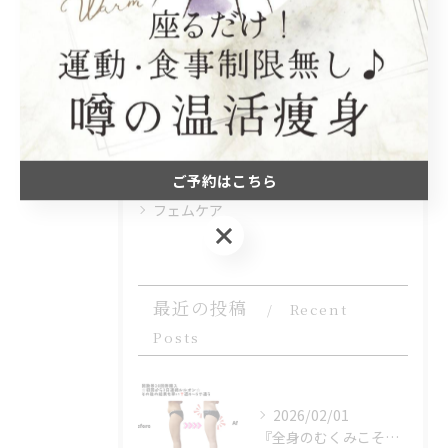
全てのカテゴリー
ダイエット
温活
むくみ
よもぎ蒸し
ご予約はこちら
フェムケア
ご予約はこちら
最近の投稿
Recent
Posts
2026/02/01
『全身のむくみこそ』冬痩せの鍵！！