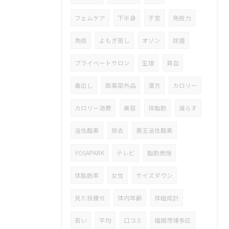
フェムケア
下半身
子宮
免疫力
免疫
よもぎ蒸し
オゾン
除菌
プライベートサロン
生理
貧血
毒出し
医薬部外品
漢方
カロリー
カロリー消費
美容
体脂肪
減らす
活性酸素
除去
悪玉活性酸素
YOSAPARK
テレビ
脂肪燃焼
体脂肪率
女性
サイズダウン
見た目痩せ
体内年齢
体組成計
若い
平均
口コミ
福岡市博多区