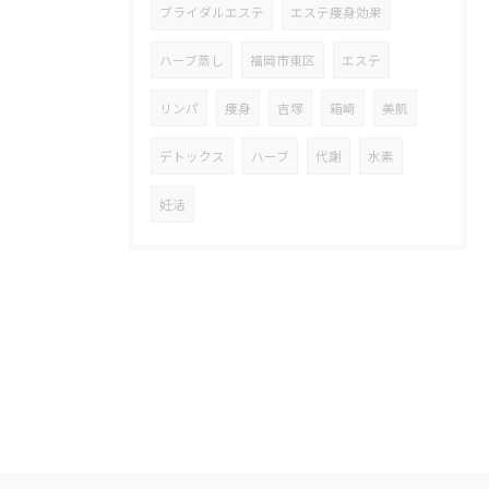
ブライダルエステ
エステ痩身効果
ハーブ蒸し
福岡市東区
エステ
リンパ
痩身
吉塚
箱崎
美肌
デトックス
ハーブ
代謝
水素
妊活