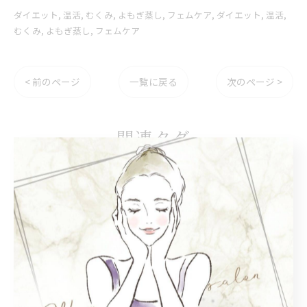
ダイエット
温活
むくみ
よもぎ蒸し
フェムケア
ダイエット
温活
むくみ
よもぎ蒸し
フェムケア
< 前のページ
一覧に戻る
次のページ >
関連タグ
#免疫力
#免疫
#基礎代謝
#基礎体温
#ルルオン
#ダイエット
カテゴリー
Categories