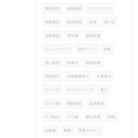
福岡吉塚
福岡箱崎
ミストサウナ
粘膜吸収
経皮吸収
効果
通い方
温熱美容
更年期
空間除菌
ブレンドハーブ
漢方ハーブ
特集
固い脂肪
水素水
福岡香椎
福岡筥松
水素酸素吸入
水素吸入
セリッサ
セリッサソープ
青汁
エラグ酸
福岡馬出
温活痩身
テラ鉱石
テラ波
痩せ体質
特徴
乳酸菌
種類
消費カロリー