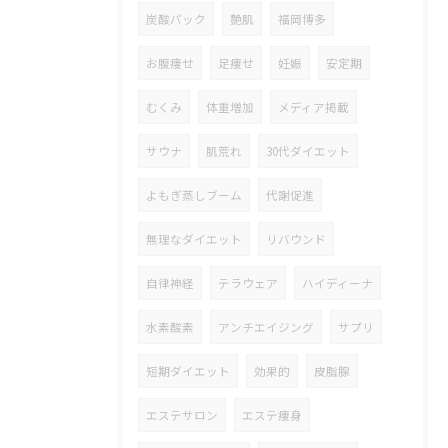
炭酸パック
艶肌
福岡博多
お腹痩せ
足痩せ
妊娠
安定期
むくみ
体重増加
メディア掲載
サウナ
肌荒れ
30代ダイエット
よもぎ蒸しブーム
代謝促進
無理なダイエット
リバウンド
自律神経
テラウェア
ハイディーナ
水素酸素
アンチエイジング
サプリ
短期ダイエット
効果的
皮脂腺
エステサロン
エステ痩身