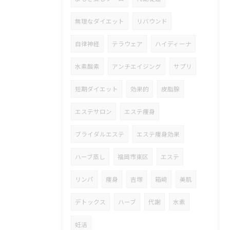
無理なダイエット
リバウンド
自律神経
テラウェア
ハイディーナ
水素酸素
アンチエイジング
サプリ
短期ダイエット
効果的
皮脂腺
エステサロン
エステ痩身
ブライダルエステ
エステ痩身効果
ハーブ蒸し
福岡市東区
エステ
リンパ
痩身
吉塚
箱崎
美肌
デトックス
ハーブ
代謝
水素
妊活