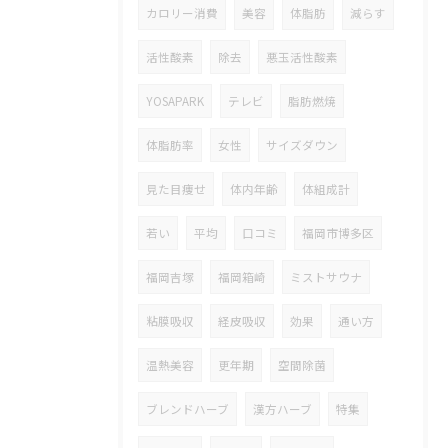
カロリー消費
美容
体脂肪
減らす
活性酸素
除去
悪玉活性酸素
YOSAPARK
テレビ
脂肪燃焼
体脂肪率
女性
サイズダウン
見た目痩せ
体内年齢
体組成計
若い
平均
口コミ
福岡市博多区
福岡吉塚
福岡箱崎
ミストサウナ
粘膜吸収
経皮吸収
効果
通い方
温熱美容
更年期
空間除菌
ブレンドハーブ
漢方ハーブ
特集