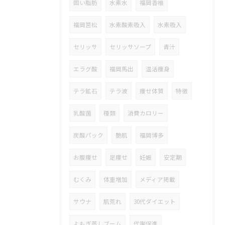
固い脂肪
水素水
福岡香椎
福岡筥松
水素酸素吸入
水素吸入
セリッサ
セリッサソープ
青汁
エラグ酸
福岡馬出
温活痩身
テラ鉱石
テラ波
痩せ体質
特徴
乳酸菌
種類
消費カロリー
炭酸パック
艶肌
福岡博多
お腹痩せ
足痩せ
妊娠
安定期
むくみ
体重増加
メディア掲載
サウナ
肌荒れ
30代ダイエット
よもぎ蒸しブーム
代謝促進