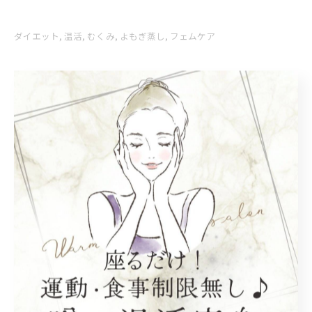
ダイエット
温活
むくみ
よもぎ蒸し
フェムケア
< 前のページ
一覧に戻る
次のページ >
カテゴリー
Categories
全てのカテゴリー
ダイエット
温活
むくみ
よもぎ蒸し