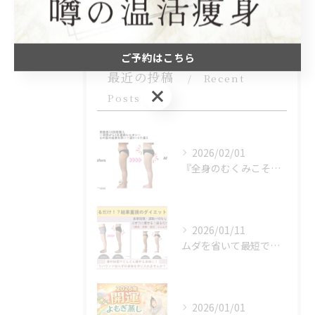
フェムケア
ご予約はこちら
最近の投稿
Recent
ご予約はこちら
Posts
2026/02/01
『全身のむくみこそ』冬痩せの鍵！！
2026/01/11
ムダを省いて最短で結果へ。時間もお金も賢く使う方法＠福岡吉塚
2026/01/01