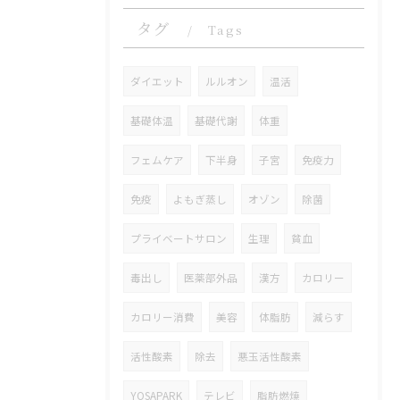
タグ
Tags
ダイエット
ルルオン
温活
基礎体温
基礎代謝
体重
フェムケア
下半身
子宮
免疫力
免疫
よもぎ蒸し
オゾン
除菌
プライベートサロン
生理
貧血
毒出し
医薬部外品
漢方
カロリー
カロリー消費
美容
体脂肪
減らす
活性酸素
除去
悪玉活性酸素
YOSAPARK
テレビ
脂肪燃焼