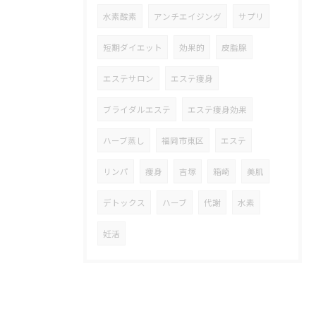
水素酸素
アンチエイジング
サプリ
短期ダイエット
効果的
皮脂腺
エステサロン
エステ痩身
ブライダルエステ
エステ痩身効果
ハーブ蒸し
福岡市東区
エステ
リンパ
痩身
吉塚
箱崎
美肌
デトックス
ハーブ
代謝
水素
妊活