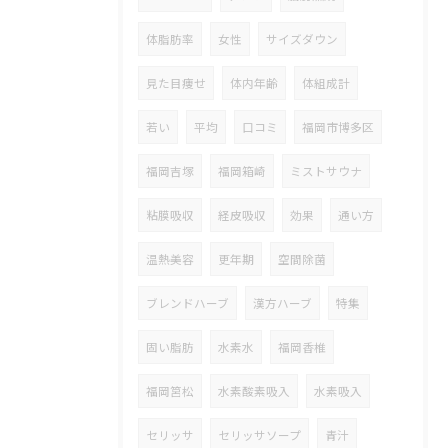
体脂肪率
女性
サイズダウン
見た目痩せ
体内年齢
体組成計
若い
平均
口コミ
福岡市博多区
福岡吉塚
福岡箱崎
ミストサウナ
粘膜吸収
経皮吸収
効果
通い方
温熱美容
更年期
空間除菌
ブレンドハーブ
漢方ハーブ
特集
固い脂肪
水素水
福岡香椎
福岡筥松
水素酸素吸入
水素吸入
セリッサ
セリッサソープ
青汁