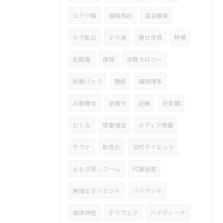
エラグ酸
福岡馬出
温活痩身
テラ鉱石
テラ波
痩せ体質
特徴
乳酸菌
種類
消費カロリー
炭酸パック
艶肌
福岡博多
お腹痩せ
足痩せ
妊娠
安定期
むくみ
体重増加
メディア掲載
サウナ
肌荒れ
30代ダイエット
よもぎ蒸しブーム
代謝促進
無理なダイエット
リバウンド
自律神経
テラウェア
ハイディーナ