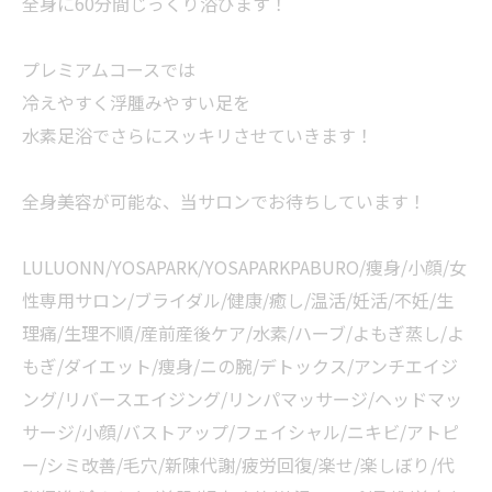
全身に60分間じっくり浴びます！
プレミアムコースでは
冷えやすく浮腫みやすい足を
水素足浴でさらにスッキリさせていきます！
全身美容が可能な、当サロンでお待ちしています！
LULUONN/YOSAPARK/YOSAPARKPABURO/痩身/小顔/女
性専用サロン/ブライダル/健康/癒し/温活/妊活/不妊/生
理痛/生理不順/産前産後ケア/水素/ハーブ/よもぎ蒸し/よ
もぎ/ダイエット/痩身/ニの腕/デトックス/アンチエイジ
ング/リバースエイジング/リンパマッサージ/ヘッドマッ
サージ/小顔/バストアップ/フェイシャル/ニキビ/アトピ
ー/シミ改善/毛穴/新陳代謝/疲労回復/楽せ/楽しぼり/代