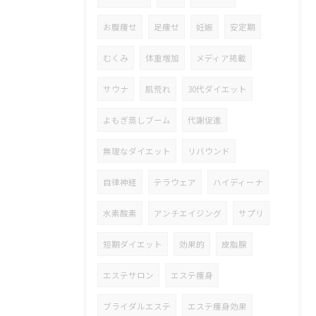
お腹痩せ
足痩せ
妊娠
安定期
むくみ
体重増加
メディア掲載
サウナ
肌荒れ
30代ダイエット
よもぎ蒸しブーム
代謝促進
無理なダイエット
リバウンド
自律神経
テラウェア
ハイディーナ
水素酸素
アンチエイジング
サプリ
短期ダイエット
効果的
皮脂腺
エステサロン
エステ痩身
ブライダルエステ
エステ痩身効果