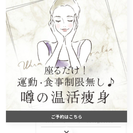
ダイエット
温活
むくみ
よもぎ蒸し
フェムケア
< 前のページ
一覧に戻る
次のページ >
関連タグ
#福岡馬出
#皮脂腺
#短期ダイエット
#水素酸素
#自律神経
ご予約はこちら
カテゴリー
Categories
ご予約はこちら