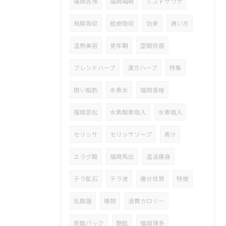
福岡吉塚
福岡箱崎
ミストサウナ
粘膜吸収
経皮吸収
効果
通い方
温熱美容
更年期
空間除菌
ブレンドハーブ
漢方ハーブ
特集
固い脂肪
水素水
福岡香椎
福岡筥松
水素酸素吸入
水素吸入
セリッサ
セリッサソープ
青汁
エラグ酸
福岡馬出
温活痩身
テラ鉱石
テラ波
痩せ体質
特徴
乳酸菌
種類
消費カロリー
炭酸パック
艶肌
福岡博多