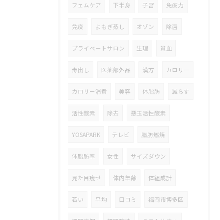
フェムケア
下半身
子宮
免疫力
免疫
よもぎ蒸し
オゾン
除菌
プライベートサロン
生理
貧血
毒出し
医薬部外品
漢方
カロリー
カロリー消費
美容
体脂肪
減らす
活性酸素
除去
悪玉活性酸素
YOSAPARK
テレビ
脂肪燃焼
体脂肪率
女性
サイズダウン
見た目痩せ
体内年齢
体組成計
若い
平均
口コミ
福岡市博多区