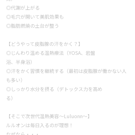
◎代謝が上がる
◎毛穴が開いて美肌効果も
◎脂肪燃焼の土台が整う
【どうやって皮脂腺の汗をかく？】
◎じんわり温める温熱療法（YOSA、岩盤
浴、半身浴）
◎汗をかく習慣を継続する（最初は皮脂腺が働かない人
も多い）
◎しっかり水分を摂る（デトックス力を高め
る）
【そこで次世代温熱美容～Luluonn～】
ルルオンは毎日入るのが理想！
なぜなら・・・