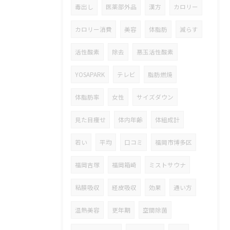
毒出し
医薬部外品
漢方
カロリー
カロリー消費
美容
体脂肪
減らす
活性酸素
除去
悪玉活性酸素
YOSAPARK
テレビ
脂肪燃焼
体脂肪率
女性
サイズダウン
見た目痩せ
体内年齢
体組成計
若い
平均
口コミ
福岡市博多区
福岡吉塚
福岡箱崎
ミストサウナ
粘膜吸収
経皮吸収
効果
通い方
温熱美容
更年期
空間除菌