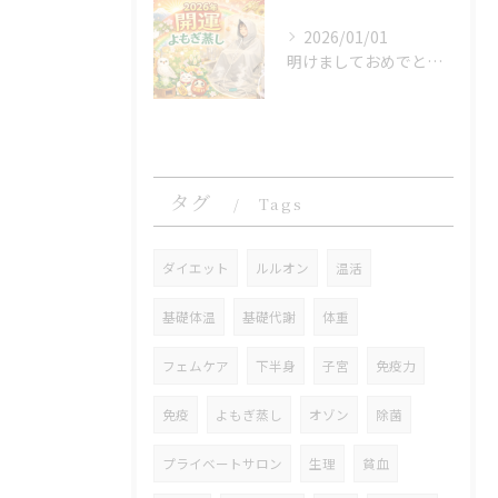
2026/01/01
明けましておめでとうございます
タグ
Tags
ダイエット
ルルオン
温活
基礎体温
基礎代謝
体重
フェムケア
下半身
子宮
免疫力
免疫
よもぎ蒸し
オゾン
除菌
プライベートサロン
生理
貧血