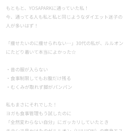
もともと、YOSAPARKに通っていた私！
今、通ってる人も私と私と同じようなダイエット迷子の
人が多いはず！
「痩せたいのに痩せられない…」30代の私が、ルルオン
にたどり着いて本当によかった☆
・昔の服が入らない
・食事制限してもお腹だけ残る
・むくみが取れず脚がパンパン
私もまさにそれでした！
ヨガも食事管理もう試したのに
「全然変わらない自分」にガッカリしていたとき
チラシで見かけたのがルルオン（LULUON）の痩身エス