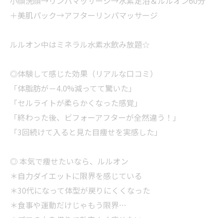
小顔洗顔→リンパマッサージ→水素足浴＆ルルオン60分
＋美肌パック→アフターリンパマッサージ
ルルオン中はミネラル水素水飲み放題☆
◎体験して感じた効果（リアルな口コミ）
「体脂肪が－4.0%減ってて驚いた」
「セルライトが柔らかくなった感覚」
「終わった後、ビフォーアフターが全然違う！」
「3回続けて入ると見た目痩せを実感した」
◎ 本気で痩せたいなら、ルルオン
＊自力ダイエットに限界を感じている
＊30代になって体型が戻りにくくなった
＊食事や運動だけじゃもう限界…