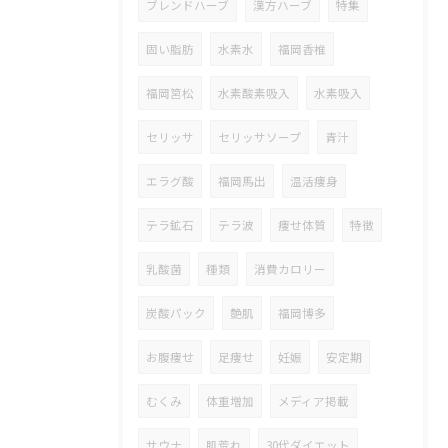
ブレンドハーブ
漢方ハーブ
特集
固い脂肪
水素水
福岡香椎
福岡筥松
水素酸素吸入
水素吸入
セリッサ
セリッサソープ
青汁
エラグ酸
福岡馬出
温活痩身
テラ鉱石
テラ波
痩せ体質
特徴
乳酸菌
種類
消費カロリー
炭酸パック
艶肌
福岡博多
お腹痩せ
足痩せ
妊娠
安定期
むくみ
体重増加
メディア掲載
サウナ
肌荒れ
30代ダイエット