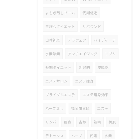
よもぎ蒸しブーム
代謝促進
無理なダイエット
リバウンド
自律神経
テラウェア
ハイディーナ
水素酸素
アンチエイジング
サプリ
短期ダイエット
効果的
皮脂腺
エステサロン
エステ痩身
ブライダルエステ
エステ痩身効果
ハーブ蒸し
福岡市東区
エステ
リンパ
痩身
吉塚
箱崎
美肌
デトックス
ハーブ
代謝
水素