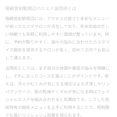
忙しい季節でもエステで手軽に美と健康を実現
箱崎宮前駅周辺のエステ活用術とは
短時間でも効果的なエステ活用術を紹介
予約しやすいエステで忙しい年末も安心
箱崎宮前駅周辺には、アクセスの良さと多彩なメニュー
が揃ったエステサロンが点在しており、年末年始の忙し
エステで時短ボディケアを叶えるポイント
い時期でも気軽に利用しやすい環境が整っています。特
忙しい女性におすすめのエステメニュー
に、予約が取りやすく、個々の悩みに合わせたカスタマ
エステで効率よくリラックスできる秘訣
イズ施術を提供するサロンが多く、初めての方でも安心
温活やリラクゼーションを大切にしたエステ習
して通えます。
慣
活用術としては、まず自分の体調や美容の悩みを明確に
エステで始める温活習慣のポイントを解説
し、それに合ったコースを選ぶことがポイントです。例
よもぎ蒸しとエステで深いリラクゼーショ
えば、冷えやむくみが気になる場合はよもぎ蒸しやリン
ンを
パマッサージ、肌の乾燥やくすみが気になる時はフェイ
温活に効果的なエステメニューの選び方
シャルエステを組み合わせると効果的です。こうした地
エステの温熱美容で心身をほぐすコツ
域特有の施術メニューを上手に利用することで、短時間
リラックス重視のエステ習慣を取り入れよ
でも高いリフレッシュ効果を得られます。