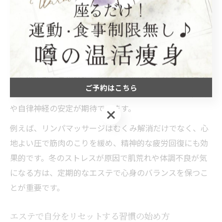
冬のストレス解消にエステの癒しを活用
寒さや年末の慌ただしさでストレスが溜まりやすい冬こ
そ、エステの癒し効果を活用しましょう。箱崎宮前駅周
辺のエステサロンでは、温かいよもぎ蒸しやアロマを使
った施術が心身の緊張をほぐし、深いリラクゼーション
ご予約はこちら
をもたらします。これにより、ストレスホルモンの低減
や自律神経の安定が期待できます。
ご予約はこちら
例えば、リンパマッサージはむくみ解消だけでなく、心
地よい圧で筋肉のこりを緩め、精神的な疲労回復にも効
果的です。冬のストレスが原因で肌荒れや体調不良が気
になる方は、定期的なエステで心身のバランスを保つこ
とが重要です。
エステで自分をリセットする習慣の始め方