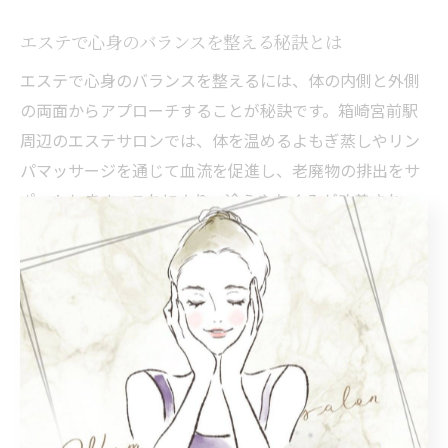
エステで心身のバランスを整える秘訣とは
エステで心身のバランスを整えるには、体の内側と外側
の両面からアプローチすることが秘訣です。箱崎宮前駅
周辺のエステサロンでは、体を温めるよもぎ蒸しやリン
パマッサージを通じて血流を促進し、老廃物の排出をサ
ポートします。これにより、冷えやむくみが改善され、
体調が整いやすくなります。
さらに、心のリラックスも大切で、静かな空間と香りの
演出でストレス軽減効果を高めています。専門スタッフ
による丁寧なカウンセリングで個々の体調や希望に合わ
せた施術を受けることができるため、心身ともにバラン
スが整い、年末年始の疲れを効果的にリセットできま
す。