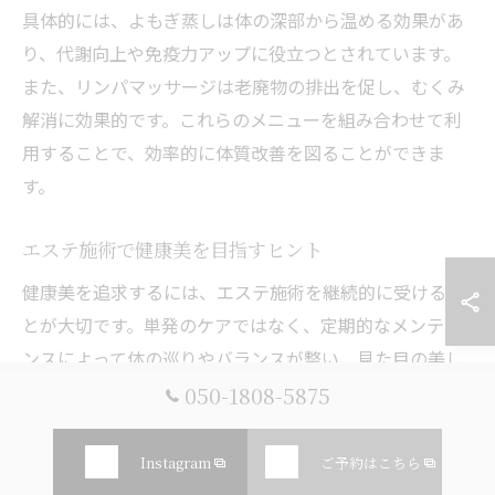
具体的には、よもぎ蒸しは体の深部から温める効果があ
り、代謝向上や免疫力アップに役立つとされています。
また、リンパマッサージは老廃物の排出を促し、むくみ
解消に効果的です。これらのメニューを組み合わせて利
用することで、効率的に体質改善を図ることができま
す。
エステ施術で健康美を目指すヒント
健康美を追求するには、エステ施術を継続的に受けるこ
とが大切です。単発のケアではなく、定期的なメンテナ
ンスによって体の巡りやバランスが整い、見た目の美し
さだけでなく内面からの健康も手に入ります。箱崎宮前
050-1808-5875
駅のエステサロンでは、個々の目標や体調に合わせたプ
ランを提案しており、無理なく続けられる点が魅力で
Instagram
ご予約はこちら
す。