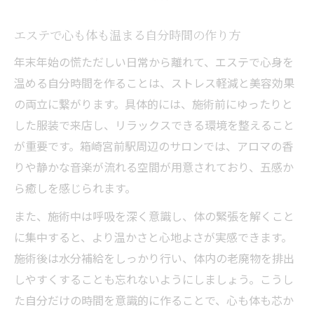
う
エステで心も体も温まる自分時間の作り方
エステを活用した体質改善のヒントをご紹介
エステで叶える体質改善の第一歩とは
年末年始の慌ただしい日常から離れて、エステで心身を
温める自分時間を作ることは、ストレス軽減と美容効果
リンパマッサージで巡りをサポートする方
の両立に繋がります。具体的には、施術前にゆったりと
法
した服装で来店し、リラックスできる環境を整えること
体質改善に役立つエステメニューを解説
が重要です。箱崎宮前駅周辺のサロンでは、アロマの香
エステ施術で健康美を目指すヒント
りや静かな音楽が流れる空間が用意されており、五感か
よもぎ蒸し併用で体調管理をサポート
ら癒しを感じられます。
また、施術中は呼吸を深く意識し、体の緊張を解くこと
に集中すると、より温かさと心地よさが実感できます。
施術後は水分補給をしっかり行い、体内の老廃物を排出
しやすくすることも忘れないようにしましょう。こうし
た自分だけの時間を意識的に作ることで、心も体も芯か