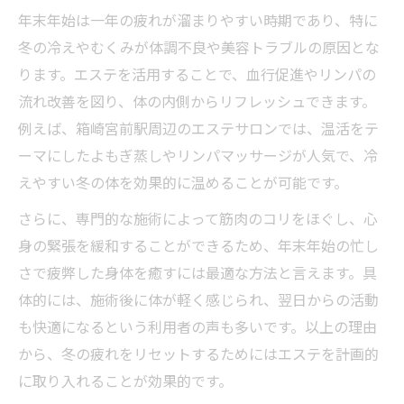
箱崎宮前駅近くのエステで温活体験を
年末年始は一年の疲れが溜まりやすい時期であり、特に
冬の冷えやむくみが体調不良や美容トラブルの原因とな
エステのリンパケアがむくみにアプローチ
ります。エステを活用することで、血行促進やリンパの
よもぎ蒸しとエステで体質改善を目指すに
流れ改善を図り、体の内側からリフレッシュできます。
は
例えば、箱崎宮前駅周辺のエステサロンでは、温活をテ
エステで女性の冬の悩みを総合ケアしよう
ーマにしたよもぎ蒸しやリンパマッサージが人気で、冷
エステで叶える年末年始の心身リセット術
えやすい冬の体を効果的に温めることが可能です。
年末年始に選びたいエステのリセットメニ
さらに、専門的な施術によって筋肉のコリをほぐし、心
ュー
身の緊張を緩和することができるため、年末年始の忙し
エステで心身のバランスを整える秘訣とは
さで疲弊した身体を癒すには最適な方法と言えます。具
冬のストレス解消にエステの癒しを活用
体的には、施術後に体が軽く感じられ、翌日からの活動
エステで自分をリセットする習慣の始め方
も快適になるという利用者の声も多いです。以上の理由
箱崎宮前駅エリアでリラックスできるエス
から、冬の疲れをリセットするためにはエステを計画的
テ体験
に取り入れることが効果的です。