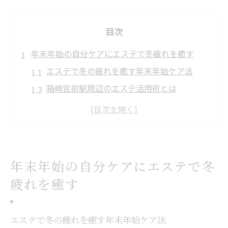
目次
年末年始の自分ケアにエステで冬疲れを癒す
エステで冬の疲れを癒す年末年始ケア法
箱崎宮前駅周辺のエステ活用術とは
エステで心も体も温まる自分時間の作り方
年末年始におすすめのエステ習慣を始めよ
う
エステで冬の美容と健康をサポートする方
年末年始の自分ケアにエステで冬
法
疲れを癒す
冷えやむくみに悩むならエステが頼れる理由と
は
エステで冬の疲れを癒す年末年始ケア法
エステが冬の冷えやむくみに効果的な理由