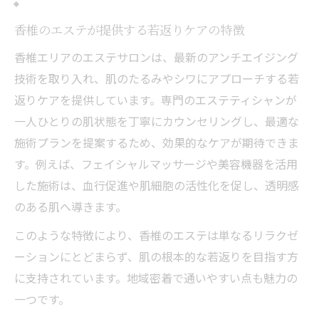
香椎のエステが提供する若返りケアの特徴
香椎エリアのエステサロンは、最新のアンチエイジング
技術を取り入れ、肌のたるみやシワにアプローチする若
返りケアを提供しています。専門のエステティシャンが
一人ひとりの肌状態を丁寧にカウンセリングし、最適な
施術プランを提案するため、効果的なケアが期待できま
す。例えば、フェイシャルマッサージや美容機器を活用
した施術は、血行促進や肌細胞の活性化を促し、透明感
のある肌へ導きます。
このような特徴により、香椎のエステは単なるリラクゼ
ーションにとどまらず、肌の根本的な若返りを目指す方
に支持されています。地域密着で通いやすい点も魅力の
一つです。