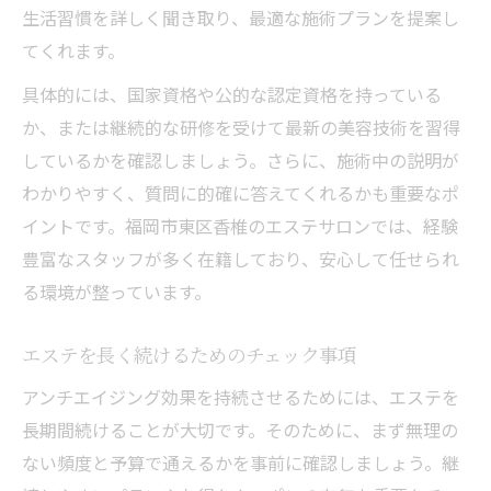
生活習慣を詳しく聞き取り、最適な施術プランを提案し
てくれます。
具体的には、国家資格や公的な認定資格を持っている
か、または継続的な研修を受けて最新の美容技術を習得
しているかを確認しましょう。さらに、施術中の説明が
わかりやすく、質問に的確に答えてくれるかも重要なポ
イントです。福岡市東区香椎のエステサロンでは、経験
豊富なスタッフが多く在籍しており、安心して任せられ
る環境が整っています。
エステを長く続けるためのチェック事項
アンチエイジング効果を持続させるためには、エステを
長期間続けることが大切です。そのために、まず無理の
ない頻度と予算で通えるかを事前に確認しましょう。継