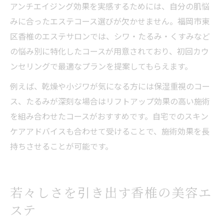
アンチエイジング効果を実感するためには、自分の肌悩
みに合ったエステコース選びが欠かせません。福岡市東
区香椎のエステサロンでは、シワ・たるみ・くすみなど
の悩み別に特化したコースが用意されており、初回カウ
ンセリングで最適なプランを提案してもらえます。
例えば、乾燥や小ジワが気になる方には保湿重視のコー
ス、たるみが深刻な場合はリフトアップ効果の高い施術
を組み合わせたコースがおすすめです。自宅でのスキン
ケアアドバイスも合わせて受けることで、施術効果を長
持ちさせることが可能です。
若々しさを引き出す香椎の美容エ
ステ