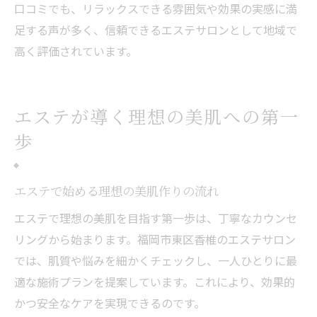
口コミでも、リラックスできる雰囲気や効果の実感に満
足する声が多く、信頼できるエステサロンとして地域で
高く評価されています。
エステが導く理想の美肌への第一
歩
エステで始める理想の美肌作りの流れ
エステで理想の美肌を目指す第一歩は、丁寧なカウンセ
リングから始まります。福岡市東区香椎のエステサロン
では、肌質や悩みを細かくチェックし、一人ひとりに最
適な施術プランを提案しています。これにより、効果的
かつ安全なケアを実現できるのです。