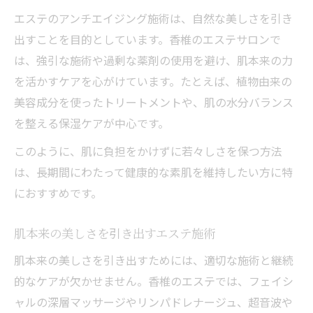
エステのアンチエイジング施術は、自然な美しさを引き
出すことを目的としています。香椎のエステサロンで
は、強引な施術や過剰な薬剤の使用を避け、肌本来の力
を活かすケアを心がけています。たとえば、植物由来の
美容成分を使ったトリートメントや、肌の水分バランス
を整える保湿ケアが中心です。
このように、肌に負担をかけずに若々しさを保つ方法
は、長期間にわたって健康的な素肌を維持したい方に特
におすすめです。
肌本来の美しさを引き出すエステ施術
肌本来の美しさを引き出すためには、適切な施術と継続
的なケアが欠かせません。香椎のエステでは、フェイシ
ャルの深層マッサージやリンパドレナージュ、超音波や