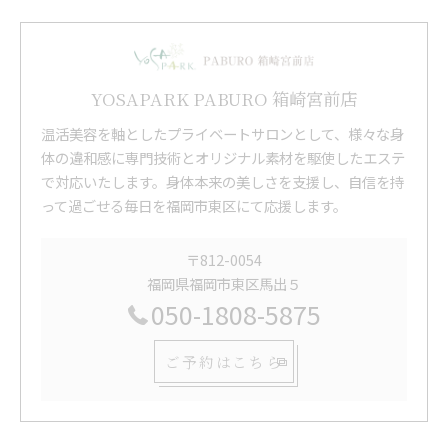
YOSAPARK PABURO 箱崎宮前店
温活美容を軸としたプライベートサロンとして、様々な身
体の違和感に専門技術とオリジナル素材を駆使したエステ
で対応いたします。身体本来の美しさを支援し、自信を持
って過ごせる毎日を福岡市東区にて応援します。
〒812-0054
福岡県福岡市東区馬出５
050-1808-5875
ご予約はこちら