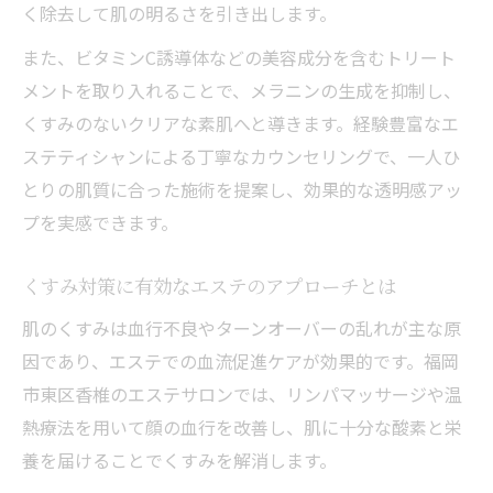
く除去して肌の明るさを引き出します。
また、ビタミンC誘導体などの美容成分を含むトリート
メントを取り入れることで、メラニンの生成を抑制し、
くすみのないクリアな素肌へと導きます。経験豊富なエ
ステティシャンによる丁寧なカウンセリングで、一人ひ
とりの肌質に合った施術を提案し、効果的な透明感アッ
プを実感できます。
くすみ対策に有効なエステのアプローチとは
肌のくすみは血行不良やターンオーバーの乱れが主な原
因であり、エステでの血流促進ケアが効果的です。福岡
市東区香椎のエステサロンでは、リンパマッサージや温
熱療法を用いて顔の血行を改善し、肌に十分な酸素と栄
養を届けることでくすみを解消します。