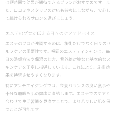
は短時間で効果が期待できるプランがおすすめです。ま
た、口コミやスタッフの対応も参考にしながら、安心し
て続けられるサロンを選びましょう。
エステのプロが伝える日々のケアアドバイス
エステのプロが強調するのは、施術だけでなく日々のセ
ルフケアの重要性です。福岡のエステティシャンは、毎
日の洗顔方法や保湿の仕方、紫外線対策など基本的なス
キンケアを丁寧に指導しています。これにより、施術効
果を持続させやすくなります。
特にアンチエイジングでは、栄養バランスの良い食事や
十分な睡眠も肌の健康に直結します。エステでのケアと
合わせて生活習慣を見直すことで、より若々しい肌を保
つことが可能です。