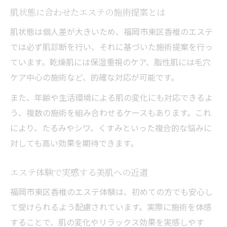
肌状態に合わせたエステの施術提案とは
肌状態は個人差が大きいため、福岡市東区香椎のエステ
では必ず肌診断を行い、それに基づいた施術提案を行っ
ています。乾燥肌には保湿重視のケア、脂性肌には毛穴
ケア中心の施術など、的確な対応が可能です。
また、年齢や生活環境による肌の変化にも対応できるよ
う、複数の施術を組み合わせるケースもあります。これ
により、たるみやシワ、くすみといった複合的な悩みに
対しても高い効果を期待できます。
エステ体験で実感する美肌への近道
福岡市東区香椎のエステ体験は、初めての方でも安心し
て受けられるよう配慮されています。実際に施術を体感
することで、肌の変化やリラックス効果を実感しやす