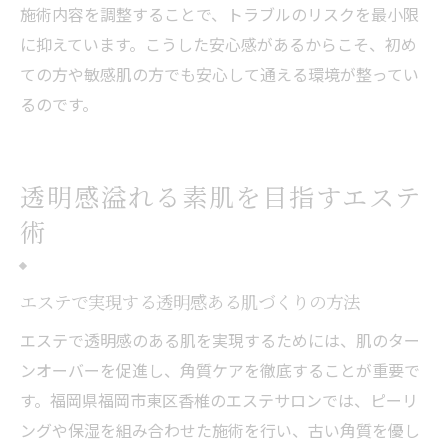
施術内容を調整することで、トラブルのリスクを最小限
に抑えています。こうした安心感があるからこそ、初め
ての方や敏感肌の方でも安心して通える環境が整ってい
るのです。
透明感溢れる素肌を目指すエステ
術
エステで実現する透明感ある肌づくりの方法
エステで透明感のある肌を実現するためには、肌のター
ンオーバーを促進し、角質ケアを徹底することが重要で
す。福岡県福岡市東区香椎のエステサロンでは、ピーリ
ングや保湿を組み合わせた施術を行い、古い角質を優し