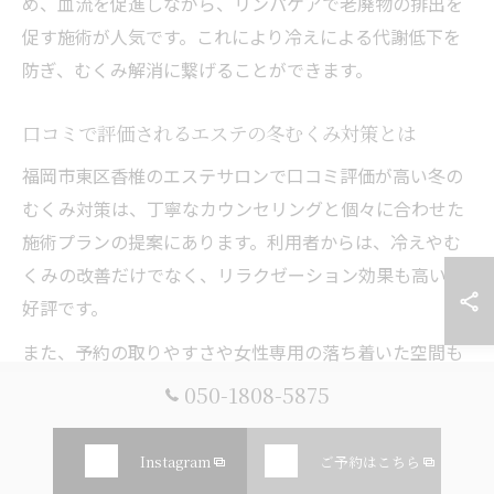
め、血流を促進しながら、リンパケアで老廃物の排出を
促す施術が人気です。これにより冷えによる代謝低下を
防ぎ、むくみ解消に繋げることができます。
口コミで評価されるエステの冬むくみ対策とは
福岡市東区香椎のエステサロンで口コミ評価が高い冬の
むくみ対策は、丁寧なカウンセリングと個々に合わせた
施術プランの提案にあります。利用者からは、冷えやむ
くみの改善だけでなく、リラクゼーション効果も高いと
好評です。
また、予約の取りやすさや女性専用の落ち着いた空間も
支持される理由の一つです。口コミを参考に、自分の悩
050-1808-5875
みに合ったサロンを選ぶことで、冬のむくみ対策を効果
的に進められます。
Instagram
ご予約はこちら