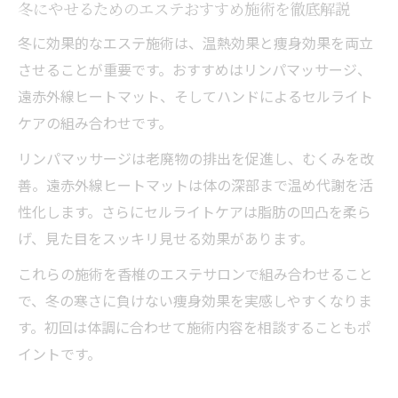
冬にやせるためのエステおすすめ施術を徹底解説
エステの癒し空間が冬の美容習慣に最適な
冬に効果的なエステ施術は、温熱効果と痩身効果を両立
理由
させることが重要です。おすすめはリンパマッサージ、
口コミで広がるエステのリラクゼーション
遠赤外線ヒートマット、そしてハンドによるセルライト
体験
ケアの組み合わせです。
冬太りならエステで即効アプローチ
リンパマッサージは老廃物の排出を促進し、むくみを改
エステで冬太りに即効アプローチできる理
善。遠赤外線ヒートマットは体の深部まで温め代謝を活
由
性化します。さらにセルライトケアは脂肪の凹凸を柔ら
部分痩せエステ施術が冬太り改善に効果的
げ、見た目をスッキリ見せる効果があります。
な訳
これらの施術を香椎のエステサロンで組み合わせること
エステサロンの即効性で見た目が変わる冬
で、冬の寒さに負けない痩身効果を実感しやすくなりま
の秘訣
す。初回は体調に合わせて施術内容を相談することもポ
冬にやせたい女性がエステで実感する効果
イントです。
とは
口コミで注目のエステが冬太り解消におす