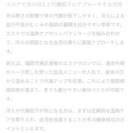
のコツ
エステで冬の冷えと代謝低下にアプローチする方法
エステを通じた冬の体型維持の秘策
冬は寒さの影響で体の代謝が低下しやすく、冷えによる
エステで無理なく冬の体型維持を実現する
血行不良がむくみや脂肪の蓄積を招きやすい季節です。
ヒント
エステでは温熱ケアやリンパマッサージを組み合わせ
部分痩せに強いエステ施術で冬太りを防ぐ
て、冷えの原因となる血流の滞りに直接アプローチしま
方法
す。
エステと自宅ケアの併用が冬の体型維持に
例えば、福岡市東区香椎のエステサロンでは、遠赤外線
効く理由
やハーブ蒸しを使った温活メニューが人気で、身体の芯
エステサロンで体型変化を実感しやすい冬
から温めることで代謝アップを促進。これにより脂肪燃
の工夫
焼効率が高まり、冬でも痩せやすい身体づくりが可能で
エステのプロと作る冬の体型維持プランの
す。
魅力
冷えや代謝低下が気になる方は、まずは定期的な温熱ケ
温活で冬に痩せやすい体質づくり
アを取り入れ、血流を改善することが冬の痩身成功のポ
エステの温活施術が冬の代謝を高める理由
イントといえます。