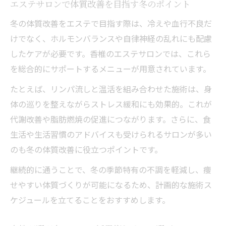
エステサロンで体質改善を目指す冬のポイント
すめ
冬の体質改善をエステで目指す際は、冷えや血行不良だ
むくみ改善へ導く冬のボディケア法
けでなく、ホルモンバランスや自律神経の乱れにも配慮
エステで冬のむくみ改善を目指すポイント
したケアが必要です。香椎のエステサロンでは、これら
冬に効果的なエステのリンパケア施術を解
を総合的にサポートするメニューが用意されています。
説
たとえば、リンパ流しと温活を組み合わせた施術は、身
エステサロンでむくみと冷えを同時にケア
体の巡りを整えながらストレス緩和にも効果的。これが
する
代謝改善や脂肪燃焼の促進につながります。さらに、食
口コミで評価されるエステの冬むくみ対策
生活や生活習慣のアドバイスも受けられるサロンが多い
とは
のも冬の体質改善に役立つポイントです。
エステで実感する冬のボディケア効果の秘
継続的に通うことで、冬の季節特有の不調を軽減し、痩
密
せやすい体質づくりが可能になるため、計画的な施術ス
ケジュールを立てることをおすすめします。