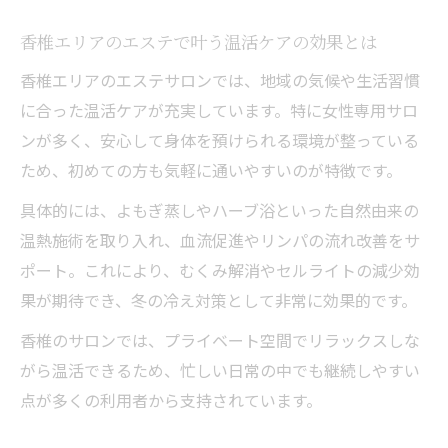
冬にやせる体質へ導くエステサロンの実力
香椎エリアのエステで叶う温活ケアの効果とは
とは
温活エステで血流促進とセルライト対策を
香椎エリアのエステサロンでは、地域の気候や生活習慣
実感
に合った温活ケアが充実しています。特に女性専用サロ
ンが多く、安心して身体を預けられる環境が整っている
エステで始める冬の温活習慣と痩身効果ア
ため、初めての方も気軽に通いやすいのが特徴です。
ップ
リラクゼーションも叶う温活エステの魅力
具体的には、よもぎ蒸しやハーブ浴といった自然由来の
温熱施術を取り入れ、血流促進やリンパの流れ改善をサ
リラクゼーションも叶うエステの魅力
ポート。これにより、むくみ解消やセルライトの減少効
エステで冬の疲れとストレスを癒す贅沢時
果が期待でき、冬の冷え対策として非常に効果的です。
間
リラクゼーション重視のエステ施術の効果
香椎のサロンでは、プライベート空間でリラックスしな
とは
がら温活できるため、忙しい日常の中でも継続しやすい
点が多くの利用者から支持されています。
エステサロンで心身共に整える冬の楽しみ
方