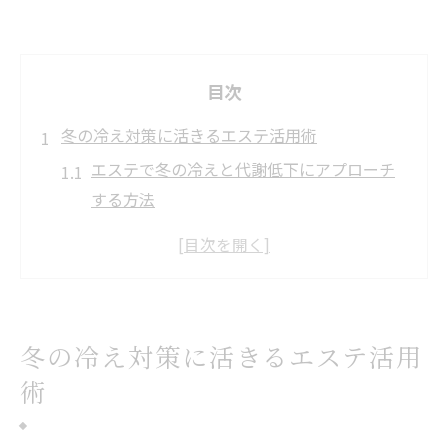
目次
冬の冷え対策に活きるエステ活用術
エステで冬の冷えと代謝低下にアプローチ
する方法
香椎エリアのエステで叶う温活ケアの効果
とは
冬にやせるためのエステおすすめ施術を徹
底解説
冬の冷え対策に活きるエステ活用
エステサロンで体質改善を目指す冬のポイ
術
ント
女性が選ぶ冬のエステ活用術とサロン選び