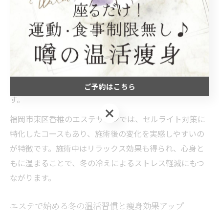
温活エステで血流促進とセルライト対策を実感
冬の冷えは血流の停滞を招き、セルライトの原因にもつ
ながります。温活エステでは、温めながらのハンドマッ
サージや特殊機器を使った施術で血行を改善し、セルラ
イトを柔らかくして分解を促進。これにより、肌の凹凸
が目立ちにくくなり、見た目の若々しさもアップしま
ご予約はこちら
す。
ご予約はこちら
福岡市東区香椎のエステサロンでは、セルライト対策に
特化したコースもあり、施術後の変化を実感しやすいの
が特徴です。施術中はリラックス効果も得られ、心身と
もに温まることで、冬の冷えによるストレス軽減にもつ
ながります。
エステで始める冬の温活習慣と痩身効果アップ