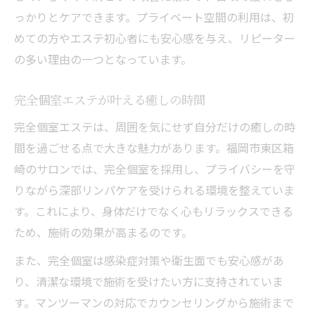
っかりとケアできます。プライベート空間の利用は、初
めての方やエステ初心者にも安心感を与え、リピーター
の多い理由の一つとなっています。
完全個室エステが叶える癒しの時間
完全個室エステは、周囲を気にせず自分だけの癒しの時
間を過ごせる点で大きな魅力があります。福岡市東区箱
崎のサロンでは、完全個室を採用し、プライバシーを守
りながら深部リンパケアを受けられる環境を整えていま
す。これにより、身体だけでなく心もリラックスできる
ため、施術の効果が高まるのです。
また、完全個室は感染症対策や衛生面でも安心感があ
り、清潔な環境で施術を受けたい方に支持されていま
す。マンツーマンの対応でカウンセリングから施術まで