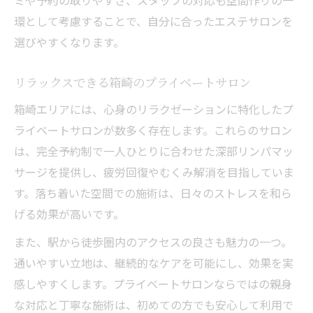
環として考慮することで、自分に合ったエステサロンを
選びやすくなります。
リラックスできる箱崎のプライベートサロン
箱崎エリアには、心身のリラクゼーションに特化したプ
ライベートサロンが数多く存在します。これらのサロン
は、完全予約制で一人ひとりに合わせた深部リンパマッ
サージを提供し、疲労回復やむくみ解消を目指していま
す。落ち着いた空間での施術は、日々のストレスを和ら
げる効果が高いです。
また、駅から徒歩圏内のアクセスの良さも魅力の一つ。
通いやすい立地は、継続的なケアを可能にし、効果を実
感しやすくします。プライベートサロンならではの親身
な対応と丁寧な施術は、初めての方でも安心して利用で