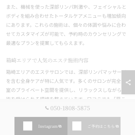
また、機械を使った深部リンパ刺激や、フェイシャルと
ボディを組み合わせたトータルケアメニューも増加傾向
にあります。これらの施術は、個々の体調や悩みに合わ
せてカスタマイズが可能で、予約時のカウンセリングで
最適なプランを提案してもらえます。
箱崎エリアで人気のエステ施術内容
箱崎エリアのエステサロンでは、深部リンパマッサージ
を含む全身ケアが特に人気です。多くのサロンが完全個
室のプライベート空間を提供し、リラックスしながら施
術を受けられる環境を整えています。口コミでも「肩こ
050-1808-5875
りが楽になった」「むくみが解消された」と高評価が目
立ちます。
Instagram
ご予約はこちら
具体的な施術内容は、リンパの流れを促す手技に加え、