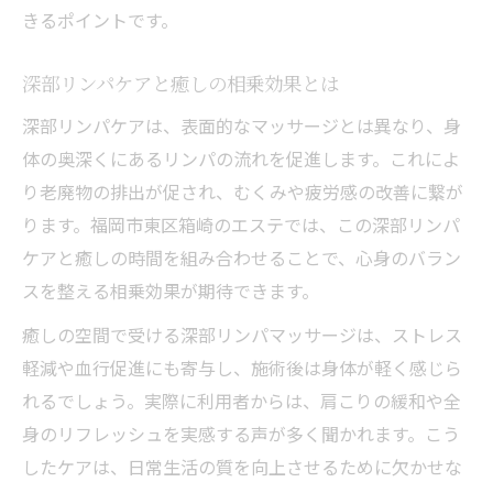
きるポイントです。
深部リンパケアと癒しの相乗効果とは
深部リンパケアは、表面的なマッサージとは異なり、身
体の奥深くにあるリンパの流れを促進します。これによ
り老廃物の排出が促され、むくみや疲労感の改善に繋が
ります。福岡市東区箱崎のエステでは、この深部リンパ
ケアと癒しの時間を組み合わせることで、心身のバラン
スを整える相乗効果が期待できます。
癒しの空間で受ける深部リンパマッサージは、ストレス
軽減や血行促進にも寄与し、施術後は身体が軽く感じら
れるでしょう。実際に利用者からは、肩こりの緩和や全
身のリフレッシュを実感する声が多く聞かれます。こう
したケアは、日常生活の質を向上させるために欠かせな