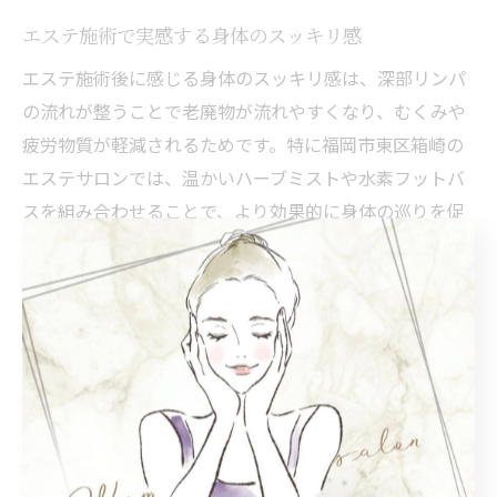
エステ施術で実感する身体のスッキリ感
エステ施術後に感じる身体のスッキリ感は、深部リンパ
の流れが整うことで老廃物が流れやすくなり、むくみや
疲労物質が軽減されるためです。特に福岡市東区箱崎の
エステサロンでは、温かいハーブミストや水素フットバ
スを組み合わせることで、より効果的に身体の巡りを促
進しています。
実際に施術を受けた方からは、「施術後は全身が軽くな
り、血行が良くなったのを実感できた」「肩こりが和ら
ぎ、ぐっすり眠れた」といった声が多く寄せられていま
す。このように、深部リンパエステは単なるリラクゼー
ションだけでなく、日々の疲れを根本から癒す効果が期
待できるのが特徴です。