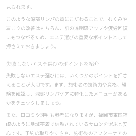
見られます。
このような深部リンパの質にこだわることで、むくみや
肩こりの改善はもちろん、肌の透明感アップや疲労回復
にもつながるため、エステ選びの重要なポイントとして
押さえておきましょう。
失敗しないエステ選びのポイントを紹介
失敗しないエステ選びには、いくつかのポイントを押さ
えることが大切です。まず、施術者の技術力や資格、経
験を確認し、深部リンパケアに特化したメニューがある
かをチェックしましょう。
また、口コミや評判も参考になりますが、福岡市東区箱
崎のように地域密着で信頼されているサロンを選ぶと安
心です。予約の取りやすさや、施術後のアフターケアの