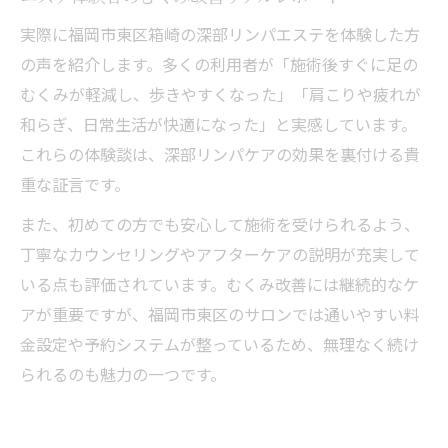
実際に福岡市東区箱崎の深部リンパエステを体験した方
の声を紹介します。多くの利用者が「施術後すぐに足の
むくみが軽減し、歩きやすくなった」「肩こりや疲れが
和らぎ、日常生活が快適になった」と実感しています。
これらの体験談は、深部リンパケアの効果を裏付ける貴
重な証言です。
また、初めての方でも安心して施術を受けられるよう、
丁寧なカウンセリングやアフターケアの説明が充実して
いる点も評価されています。むくみ改善には継続的なケ
アが重要ですが、福岡市東区のサロンでは通いやすい料
金設定や予約システムが整っているため、無理なく続け
られるのも魅力の一つです。