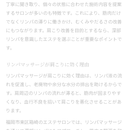
丁寧に聞き取り、個々の状態に合わせた施術内容を提案
するサロンが多いのも特徴です。これにより、筋肉だけ
でなくリンパの滞りに働きかけ、むくみやだるさの改善
にもつながります。肩こり改善を目的とするなら、深部
リンパを意識したエステを選ぶことが重要なポイントで
す。
リンパマッサージが肩こりに効く理由
リンパマッサージが肩こりに効く理由は、リンパ液の流
れを促進し、老廃物や余分な水分の排出を助けるからで
す。肩周辺のリンパの流れが滞ると、筋肉が固まりやす
くなり、血行不良を招いて肩こりを悪化させることがあ
ります。
福岡市東区箱崎のエステサロンでは、リンパマッサージ