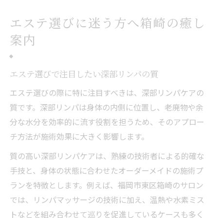
エステ選びに迷う方へ箱崎の癒し
案内
エステ選びで注目したい深部リンパの質
エステ選びの際に特に注目すべきは、深部リンパケアの
質です。深部リンパは身体の内側に位置し、老廃物や余
分な水分を効率的に流す役割を担うため、そのアプロー
チ方法が施術効果に大きく影響します。
質の高い深部リンパケアは、熟練の技術者による的確な
手技と、身体の状態に合わせたオーダーメイドの施術プ
ランを特徴とします。例えば、福岡市東区箱崎のサロン
では、リンパマッサージの技術に加え、温熱や水素ミス
トなどを組み合わせて巡りを促進しているケースも多く