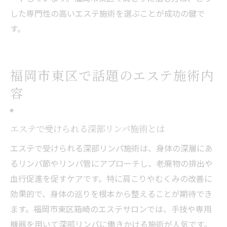
した専門性の高いエステ施術を選ぶことが成功の鍵で
す。
福岡市東区で話題のエステ施術内
容
エステで受けられる深部リンパ施術とは
エステで受けられる深部リンパ施術は、身体の深層にあ
るリンパ節やリンパ管にアプローチし、老廃物の排出や
血行促進を促すケアです。特に肩こりやむくみの改善に
効果的で、身体の巡りを根本から整えることが期待でき
ます。福岡市東区箱崎のエステサロンでは、手技や専用
機器を用いて深部リンパに働きかける施術が人気です。