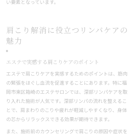
い要素となっています。
肩こり解消に役立つリンパケアの
魅力
エステで実感する肩こりケアのポイント
エステで肩こりケアを実感するためのポイントは、筋肉
の緊張をほぐし血流を促進することにあります。特に福
岡市東区箱崎のエステサロンでは、深部リンパケアを取
り入れた施術が人気です。深部リンパの流れを整えるこ
とで、肩まわりのこりや疲れが軽減しやすくなり、身体
の芯からリラックスできる効果が期待できます。
また、施術前のカウンセリングで肩こりの原因や症状を