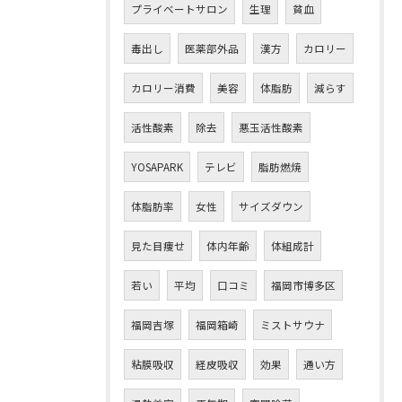
プライベートサロン
生理
貧血
毒出し
医薬部外品
漢方
カロリー
カロリー消費
美容
体脂肪
減らす
活性酸素
除去
悪玉活性酸素
YOSAPARK
テレビ
脂肪燃焼
体脂肪率
女性
サイズダウン
見た目痩せ
体内年齢
体組成計
若い
平均
口コミ
福岡市博多区
福岡吉塚
福岡箱崎
ミストサウナ
粘膜吸収
経皮吸収
効果
通い方