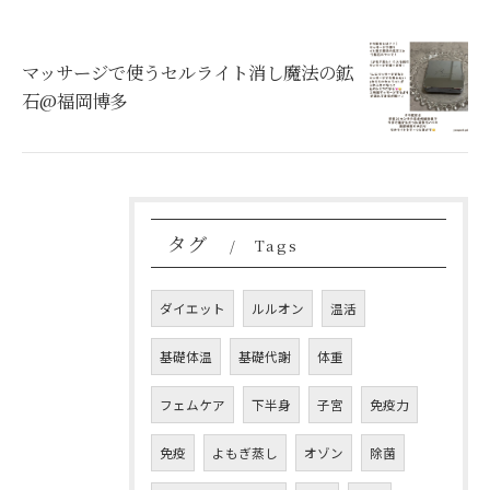
マッサージで使うセルライト消し魔法の鉱
石@福岡博多
タグ
Tags
ダイエット
ルルオン
温活
基礎体温
基礎代謝
体重
フェムケア
下半身
子宮
免疫力
免疫
よもぎ蒸し
オゾン
除菌