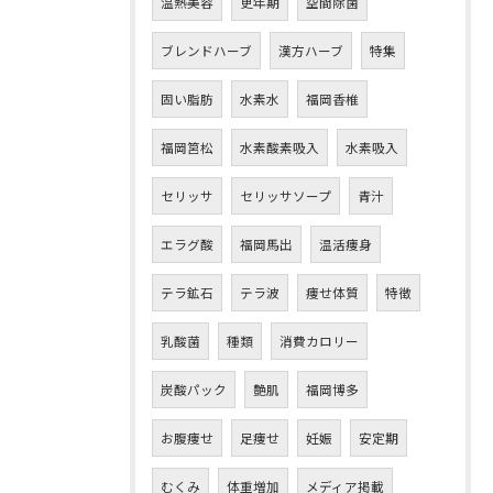
温熱美容
更年期
空間除菌
ブレンドハーブ
漢方ハーブ
特集
固い脂肪
水素水
福岡香椎
福岡筥松
水素酸素吸入
水素吸入
セリッサ
セリッサソープ
青汁
エラグ酸
福岡馬出
温活痩身
テラ鉱石
テラ波
痩せ体質
特徴
乳酸菌
種類
消費カロリー
炭酸パック
艶肌
福岡博多
ご予約はこちら
お腹痩せ
足痩せ
妊娠
安定期
むくみ
体重増加
メディア掲載