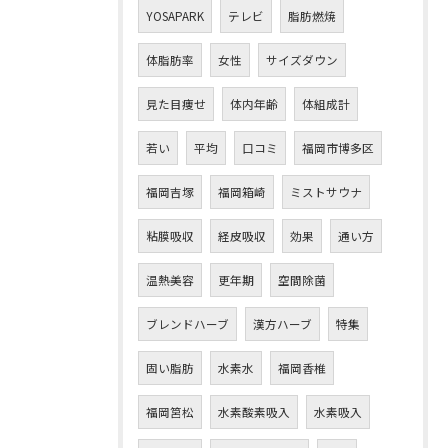
YOSAPARK
テレビ
脂肪燃焼
体脂肪率
女性
サイズダウン
見た目痩せ
体内年齢
体組成計
若い
平均
口コミ
福岡市博多区
福岡吉塚
福岡箱崎
ミストサウナ
粘膜吸収
経皮吸収
効果
通い方
温熱美容
更年期
空間除菌
ご予約はこちら
ブレンドハーブ
漢方ハーブ
特集
固い脂肪
水素水
福岡香椎
福岡筥松
水素酸素吸入
水素吸入