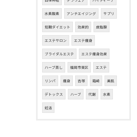
自律神経
テラウェア
ハイディーナ
水素酸素
アンチエイジング
サプリ
短期ダイエット
効果的
皮脂腺
エステサロン
エステ痩身
ブライダルエステ
エステ痩身効果
ハーブ蒸し
福岡市東区
エステ
リンパ
痩身
吉塚
箱崎
美肌
デトックス
ハーブ
代謝
水素
妊活