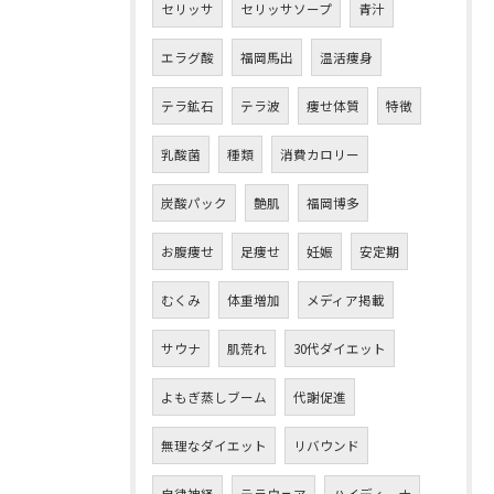
セリッサ
セリッサソープ
青汁
エラグ酸
福岡馬出
温活痩身
テラ鉱石
テラ波
痩せ体質
特徴
乳酸菌
種類
消費カロリー
炭酸パック
艶肌
福岡博多
お腹痩せ
足痩せ
妊娠
安定期
むくみ
体重増加
メディア掲載
サウナ
肌荒れ
30代ダイエット
よもぎ蒸しブーム
代謝促進
無理なダイエット
リバウンド