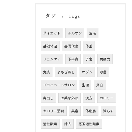
タグ
Tags
ダイエット
ルルオン
温活
基礎体温
基礎代謝
体重
フェムケア
下半身
子宮
免疫力
免疫
よもぎ蒸し
オゾン
除菌
プライベートサロン
生理
貧血
毒出し
医薬部外品
漢方
カロリー
カロリー消費
美容
体脂肪
減らす
活性酸素
除去
悪玉活性酸素