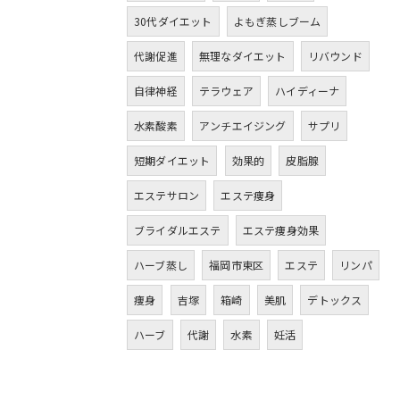
30代ダイエット
よもぎ蒸しブーム
代謝促進
無理なダイエット
リバウンド
自律神経
テラウェア
ハイディーナ
水素酸素
アンチエイジング
サプリ
短期ダイエット
効果的
皮脂腺
エステサロン
エステ痩身
ブライダルエステ
エステ痩身効果
ハーブ蒸し
福岡市東区
エステ
リンパ
痩身
吉塚
箱崎
美肌
デトックス
ハーブ
代謝
水素
妊活