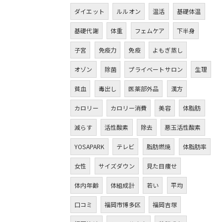
ダイエット
ルルオン
温活
基礎体温
基礎代謝
体重
フェムケア
下半身
子宮
免疫力
免疫
よもぎ蒸し
オゾン
除菌
プライベートサロン
生理
貧血
毒出し
医薬部外品
漢方
カロリー
カロリー消費
美容
体脂肪
減らす
活性酸素
除去
悪玉活性酸素
YOSAPARK
テレビ
脂肪燃焼
体脂肪率
女性
サイズダウン
見た目痩せ
体内年齢
体組成計
若い
平均
口コミ
福岡市博多区
福岡吉塚