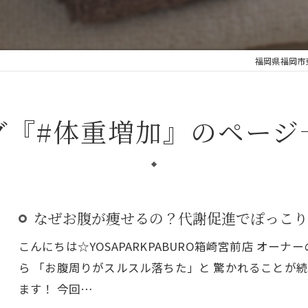
福岡県福岡市東
グ『#体重増加』のページ
なぜお腹が痩せるの？代謝促進でぽっこり
こんにちは☆YOSAPARKPABURO箱崎宮前店 オー
ら 「お腹周りがスルスル落ちた」と 驚かれることが
ます！ 今回…