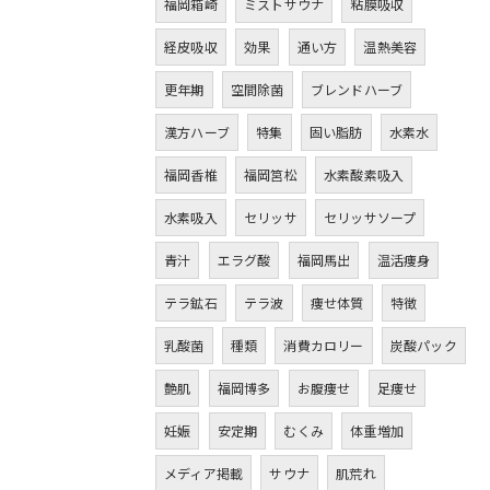
福岡箱崎
ミストサウナ
粘膜吸収
経皮吸収
効果
通い方
温熱美容
更年期
空間除菌
ブレンドハーブ
漢方ハーブ
特集
固い脂肪
水素水
福岡香椎
福岡筥松
水素酸素吸入
水素吸入
セリッサ
セリッサソープ
青汁
エラグ酸
福岡馬出
温活痩身
テラ鉱石
テラ波
痩せ体質
特徴
乳酸菌
種類
消費カロリー
炭酸パック
艶肌
福岡博多
お腹痩せ
足痩せ
妊娠
安定期
むくみ
体重増加
メディア掲載
サウナ
肌荒れ