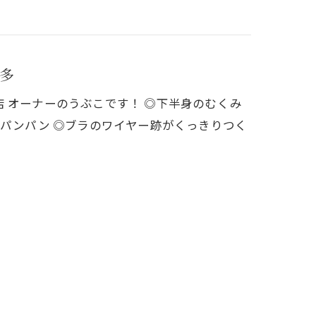
多
前店 オーナーのうぶこです！ ◎下半身のむくみ
がパンパン ◎ブラのワイヤー跡がくっきりつく