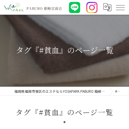
タグ『#貧血』のページ一覧
福岡県福岡市東区のエステならYOSAPARK PABURO 箱崎宮前店
#貧血
タグ『#貧血』のページ一覧