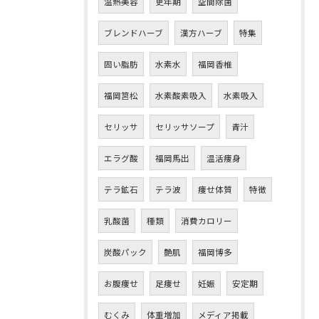
温熱美容
更年期
空間除菌
ブレンドハーブ
漢方ハーブ
特集
固い脂肪
水素水
福岡香椎
福岡筥松
水素酸素吸入
水素吸入
セリッサ
セリッサソープ
青汁
エラグ酸
福岡馬出
温活痩身
テラ鉱石
テラ波
痩せ体質
特徴
乳酸菌
種類
消費カロリー
炭酸パック
艶肌
福岡博多
ご予約はこちら
お腹痩せ
足痩せ
妊娠
安定期
むくみ
体重増加
メディア掲載