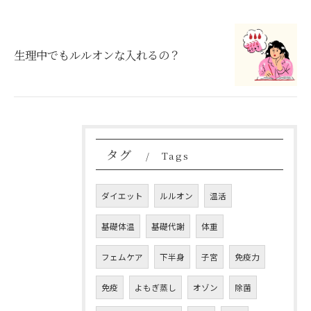
生理中でもルルオンな入れるの？
タグ
Tags
ダイエット
ルルオン
温活
基礎体温
基礎代謝
体重
フェムケア
下半身
子宮
免疫力
免疫
よもぎ蒸し
オゾン
除菌