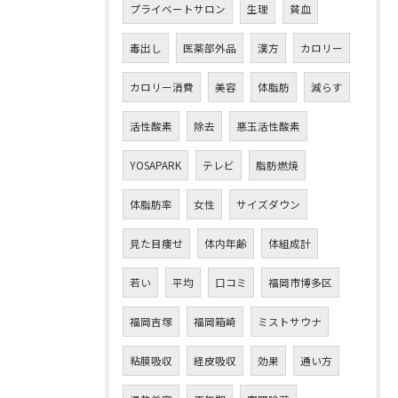
プライベートサロン
生理
貧血
毒出し
医薬部外品
漢方
カロリー
カロリー消費
美容
体脂肪
減らす
活性酸素
除去
悪玉活性酸素
YOSAPARK
テレビ
脂肪燃焼
体脂肪率
女性
サイズダウン
見た目痩せ
体内年齢
体組成計
若い
平均
口コミ
福岡市博多区
福岡吉塚
福岡箱崎
ミストサウナ
粘膜吸収
経皮吸収
効果
通い方