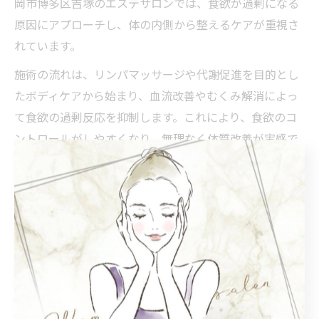
岡市博多区吉塚のエステサロンでは、食欲が過剰になる
原因にアプローチし、体の内側から整えるケアが重視さ
れています。
施術の流れは、リンパマッサージや代謝促進を目的とし
たボディケアから始まり、血流改善やむくみ解消によっ
て食欲の過剰反応を抑制します。これにより、食欲のコ
ントロールがしやすくなり、無理なく体質改善が実感で
きるのです。福岡の吉塚周辺では、こうした総合的なケ
アを提供するエステが増えています。
食欲コントロールに最適なエステの施術内容とは
食欲コントロールに効果的なエステ施術としては、リン
パマッサージや脂肪燃焼を促すボディトリートメントが
代表的です。これらの施術は血行促進や代謝アップを促
し、ホルモンバランスを整えることで食欲の乱れを改善