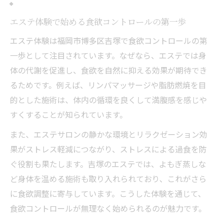
エステで叶うリバウンド対策と食欲の安定
術
エステ体験で始める食欲コントロールの第一歩
エステで身体と心の食欲バランス調整を実現
エステ体験は福岡市博多区吉塚で食欲コントロールの第
エステで心身のバランスを整える食欲ケア
一歩として注目されています。なぜなら、エステでは身
の秘訣
体の代謝を促進し、食欲を自然に抑える効果が期待でき
身体と心のつながりを重視したエステ施術
るためです。例えば、リンパマッサージや脂肪燃焼を目
の特徴
的とした施術は、体内の循環を良くして満腹感を感じや
すくすることが知られています。
エステが促す食欲コントロールとリラック
ス効果
また、エステサロンの静かな環境とリラクゼーション効
食欲管理に役立つエステのカウンセリング
果がストレス軽減につながり、ストレスによる過食を防
活用法
ぐ役割も果たします。吉塚のエステでは、よもぎ蒸しな
エステで学ぶ身体と心のセルフケア習慣と
ど身体を温める施術も取り入れられており、これがさら
は
に食欲調整に寄与しています。こうした体験を通じて、
食欲コントロールが無理なく始められるのが魅力です。
食欲が気になるならエステの体質改善術を