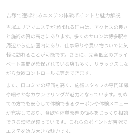
法
エステのプロが提案する食欲管理の具体策
吉塚で選ばれるエステの体験ポイントと魅力解説
エステ利用者が語る食欲サポート体験談ま
吉塚エリアでエステが選ばれる理由は、アクセスの良さ
とめ
と施術の質の高さにあります。多くのサロンは博多駅や
食欲コントロールに強いエステ選びのコツ
周辺から徒歩圏内にあり、仕事帰りや買い物ついでに気
紹介
軽に訪れることが可能です。さらに、完全個室のプライ
食欲コントロールへ導くエステ活用の極意
ベート空間が確保されている店も多く、リラックスしな
がら食欲コントロールに専念できます。
エステを活用した食欲コントロールのコツ
解説
また、口コミでの評価も高く、施術スタッフの専門知識
食欲を抑えるためのエステ施術の選び方と
や細やかなカウンセリングが魅力となっています。初め
は
ての方でも安心して体験できるクーポンや体験メニュー
が充実しており、食欲や体質改善の悩みをじっくり相談
継続しやすいエステでの食欲管理法を紹介
できる環境が整っています。これらのポイントが吉塚で
エステで習得するセルフ食欲コントロール
エステを選ぶ大きな魅力です。
術