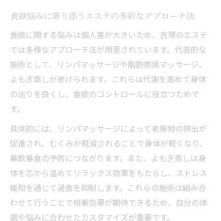
エステ体験で実感する体質改善と食欲調整
食欲悩みに寄り添うエステの多彩なアプローチ法
の流れ
食欲に関する悩みは個人差が大きいため、吉塚のエステ
食欲コントロールに最適なエステの施術内
では多様なアプローチ法が用意されています。代表的な
容とは
施術として、リンパマッサージや脂肪燃焼マッサージ、
エステがサポートする無理のない体質変化
よもぎ蒸しが挙げられます。これらは代謝を高めて身体
の秘訣
の巡りを良くし、食欲のコントロールに役立つためで
食欲コントロールを目指す人に人気のエス
す。
テ法
具体的には、リンパマッサージによって老廃物の排出が
エステで変わる食生活と体質改善のポイン
促進され、むくみが軽減されることで身体が軽くなり、
ト
暴飲暴食の予防につながります。また、よもぎ蒸しは身
話題のエステがもたらす吉塚の食欲サポート
体を芯から温めてリラックス効果をもたらし、ストレス
話題のエステで食欲サポートを受けるメリ
緩和を通じて過食を抑制します。これらの施術は組み合
ット
わせて行うことで相乗効果が期待できるため、自分の体
吉塚で注目のエステが得意とする食欲ケア
調や悩みに合わせたカスタマイズが重要です。