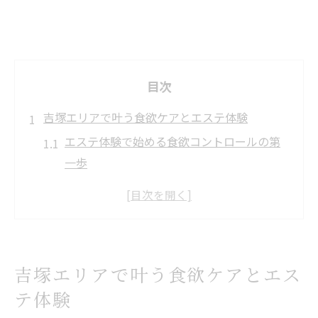
目次
吉塚エリアで叶う食欲ケアとエステ体験
エステ体験で始める食欲コントロールの第
一歩
食欲悩みに寄り添うエステの多彩なアプロ
ーチ法
吉塚で選ばれるエステの体験ポイントと魅
力解説
吉塚エリアで叶う食欲ケアとエス
エステで実感できる食欲ケアと体質変化の
テ体験
実例