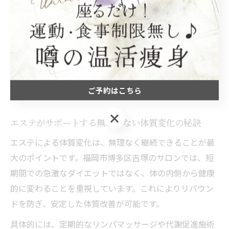
します。特に福岡市博多区吉塚のエステサロンでは、個
別の体質に合わせたオーダーメイドの施術が人気です。
また、深部の筋肉をほぐすことでストレス緩和にもつな
がり、ストレスからくる過食を防止します。施術にはリ
ラックス効果もあるため、心身のバランスを整えながら
ご予約はこちら
無理なく食欲コントロールを目指せる点が魅力です。
ご予約はこちら
エステがサポートする無理のない体質変化の秘訣
エステによる体質変化は、無理なく継続できることが最
大のポイントです。福岡市博多区吉塚のサロンでは、短
期間での急激なダイエットではなく、体の内側から健康
的に変わることを重視しています。これによりリバウン
ドを防ぎ、安定した体質改善が可能です。
具体的には、定期的なリンパマッサージや代謝促進施術