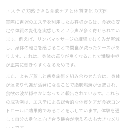
食欲と体調管理を両立するエステの秘策
エステで実感できる食欲ケアと体質変化の実例
美ボディ目指す人のためのエステ体験記
実際に吉塚のエステを利用したお客様からは、食欲の安
エステ体験で変わる食欲と身体のリアルな
定や体質の変化を実感したという声が多く寄せられてい
声
ます。例えば、リンパマッサージの継続でむくみが軽減
食欲管理に成功したエステ利用者の体験談
し、身体の軽さを感じることで間食が減ったケースがあ
体験記で語るエステによる体型変化の実感
ります。これは、身体の巡りが良くなることで満腹中枢
食欲に左右されない美ボディ作りの工夫
が正常に働きやすくなるためです。
エステで学ぶ食欲との向き合い方と意識改
また、よもぎ蒸しと痩身施術を組み合わせた方は、身体
革
が温まり代謝が活発になることで脂肪燃焼が促進され、
食欲の波が穏やかになったと報告されています。これら
の成功例は、エステによる総合的な体質ケアが食欲コン
トロールに効果的であることを示しています。体験を通
して自分の身体と向き合う機会が増えるのも大きなメリ
ットです。